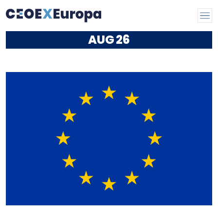
AUG
26