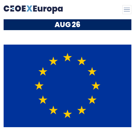
AUG
26