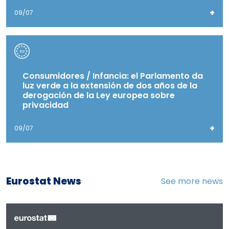
+
09/07
Consumidores / Infancia: el Parlamento da
luz verde a la extensión de dos años de la
derogación de la Ley europea sobre
privacidad
+
09/07
Eurostat News
See more news