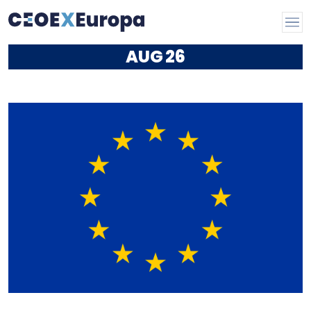
AUG
26