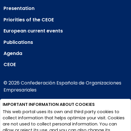
Presentation
Priorities of the CEOE
European current events
Publications
Agenda
CEOE
© 2026 Confederación Española de Organizaciones
Empresariales
IMPORTANT INFORMATION ABOUT COOKIES
Legal Notice
Privacy Policy and cookies
This web portal uses its own and third party cookies to
collect information that helps optimize your visit. Cookies
are not used to collect personal information. You can
allow or reject its use, and you can also change its