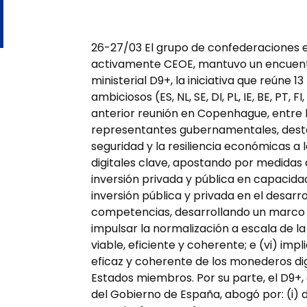
26-27/03 El grupo de confederaciones e
activamente CEOE, mantuvo un encuent
ministerial D9+, la iniciativa que reúne
ambiciosos (ES, NL, SE, DI, PL, IE, BE, PT, F
anterior reunión en Copenhague, entre l
representantes gubernamentales, destac
seguridad y la resiliencia económicas a 
digitales clave, apostando por medidas 
inversión privada y pública en capacidad 
inversión pública y privada en el desarroll
competencias, desarrollando un marco p
impulsar la normalización a escala de la 
viable, eficiente y coherente; e (vi) impl
eficaz y coherente de los monederos dig
Estados miembros. Por su parte, el D9+,
del Gobierno de España, abogó por: (i) 