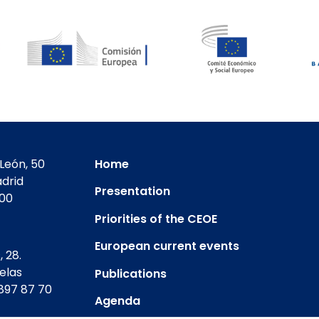
León, 50
Home
drid
Presentation
400
Priorities of the CEOE
European current events
 28.
elas
Publications
897 87 70
Agenda