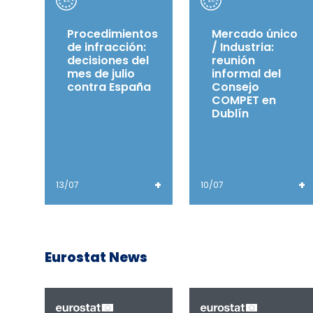
Procedimientos
Mercado único
de infracción:
/ Industria:
decisiones del
reunión
mes de julio
informal del
contra España
Consejo
COMPET en
Dublín
+
+
13/07
10/07
Eurostat News