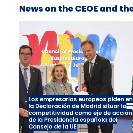
News on the CEOE and the
Los empresarios europeos piden en
la Declaración de Madrid situar la
competitividad como eje de acción
de la Presidencia española del
Consejo de la UE