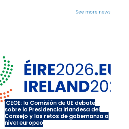
See more news
CEOE: la Comisión de UE debate
sobre la Presidencia irlandesa del
Consejo y los retos de gobernanza a
nivel europeo