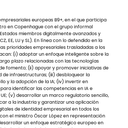
mpresariales europeas B9+, en el que participa
ro en Copenhague con el grupo informal
 13 Estados miembros digitalmente avanzados y
I, CZ, EE, LU y SL). En línea con lo defendido en la
as prioridades empresariales trasladadas a los
an: (i) adoptar un enfoque inteligente sobre la
largo plazo relacionadas con las tecnologías
de fomento; (ii) apoyar y promover iniciativas de
de infraestructuras; (iii) desbloquear la
o y la adopción de la IA; (iv) invertir en
ara identificar las competencias en IA e
UE; (v) desarrollar un marco regulatorio sencillo,
icar a la industria y garantizar una aplicación
itales de identidad empresarial en todos los
 con el ministro Óscar López en representación
desarrollar un enfoque estratégico europeo en