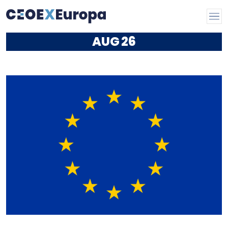
AUG
26