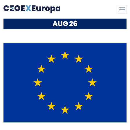
AUG
26