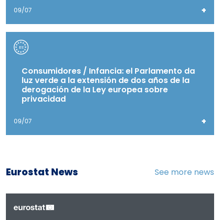
+
09/07
Consumidores / Infancia: el Parlamento da
luz verde a la extensión de dos años de la
derogación de la Ley europea sobre
privacidad
+
09/07
Eurostat News
See more news