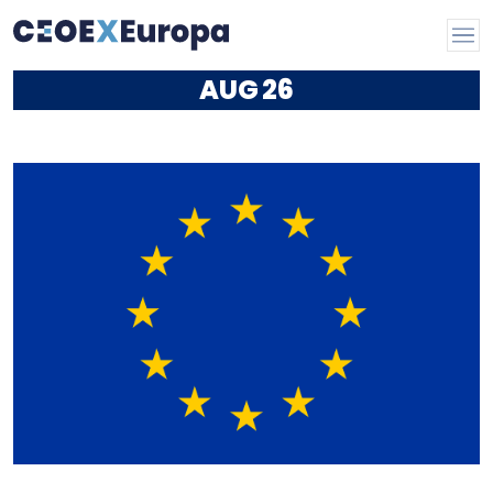
AUG
26