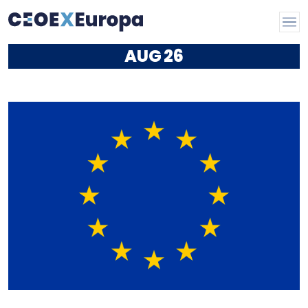
AUG
26