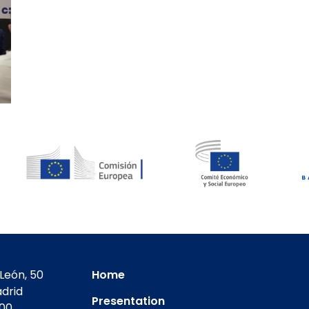
León, 50
Home
drid
Presentation
400