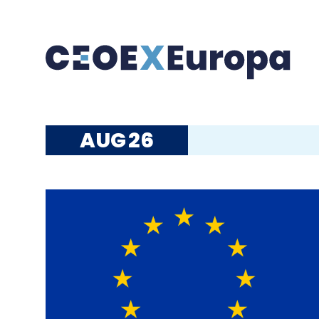
AUG
26