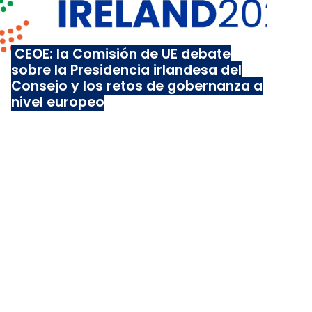
CEOE: la Comisión de UE debate
sobre la Presidencia irlandesa del
Consejo y los retos de gobernanza a
nivel europeo