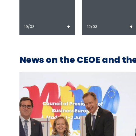
+
+
19/03
12/03
News on the CEOE and the