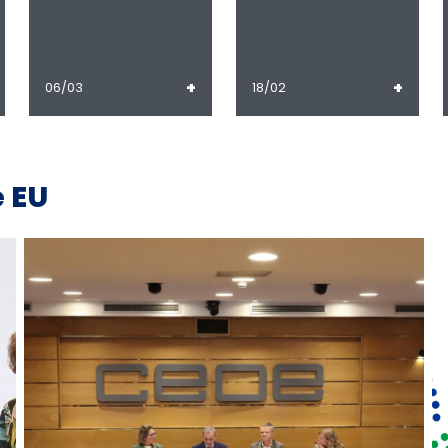
+
+
06/03
18/02
 EU