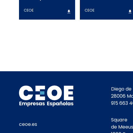
CEOE
CEOE
Diego de 
28006 Ma
915 663 
Square
ceoe.es
de Meeus,