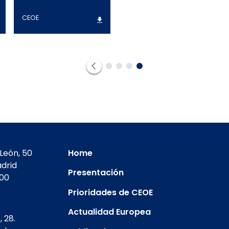
CEOE
1
1
2
3
4
León, 50
Home
drid
Presentación
400
Prioridades de CEOE
Actualidad Europea
 28.