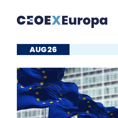
AUG
26