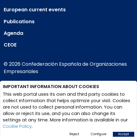
European current events
Publications
Agenda
CEOE
© 2026 Confederación Española de Organizaciones
Empresariales
IMPORTANT INFORMATION ABOUT COOKIES
Legal Notice
Privacy Policy and cookies
This web portal uses its own and third party cookies to
collect information that helps optimize your visit. Cookies
are not used to collect personal information. You can
allow or reject its use, and you can also change its
settings at any time. More information is available in our
Cookie Policy
.
Reject
Configure
Accept