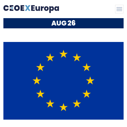
AUG
26