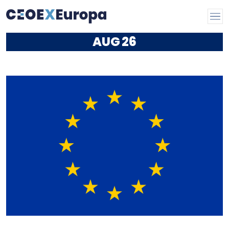
AUG
26