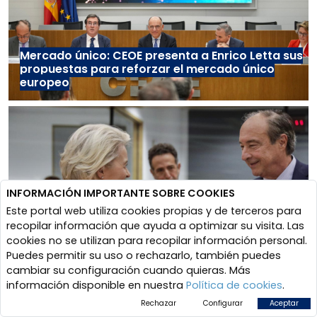
Mercado único: CEOE presenta a Enrico Letta sus
propuestas para reforzar el mercado único
europeo
INFORMACIÓN IMPORTANTE SOBRE COOKIES
Este portal web utiliza cookies propias y de terceros para
recopilar información que ayuda a optimizar su visita. Las
cookies no se utilizan para recopilar información personal.
CEOE incide en la Cumbre Social Tripartita en el
Puedes permitir su uso o rechazarlo, también puedes
respeto al diálogo social y la implicación de los
cambiar su configuración cuando quieras. Más
interlocutores sociales y representantes
información disponible en nuestra
Política de cookies
.
empresariales para impulsar la competitividad
y reforzar la resiliencia de la UE
Rechazar
Configurar
Aceptar