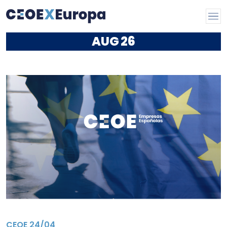
AUG
26
CEOE
24/04