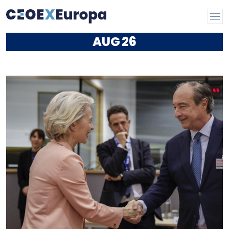
AUG
26