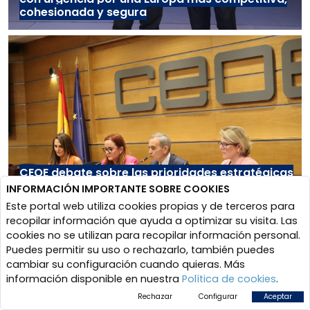
cohesionada y segura
CEOE debate sobre las prioridades estratégicas
de la UE tras el discurso sobre el Estado de la
INFORMACIÓN IMPORTANTE SOBRE COOKIES
Unión (SOTEU), el contexto económico actual de
Este portal web utiliza cookies propias y de terceros para
Europa y España y los retos fiscales a los que se
recopilar información que ayuda a optimizar su visita. Las
enfrenta la Unión.
cookies no se utilizan para recopilar información personal.
Puedes permitir su uso o rechazarlo, también puedes
cambiar su configuración cuando quieras. Más
información disponible en nuestra
Política de cookies
.
Rechazar
Configurar
Aceptar