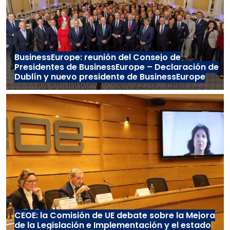
BusinessEurope: reunión del Consejo de
Presidentes de BusinessEurope – Declaración de
Dublín y nuevo presidente de BusinessEurope
CEOE: la Comisión de UE debate sobre la Mejora
de la Legislación e Implementación y el estado