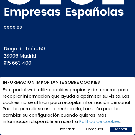
ceoe.es
Diego de León, 50
28006 Madrid
915 663 400
Square
INFORMACIÓN IMPORTANTE SOBRE COOKIES
de Meeus, 28.
Este portal web utiliza cookies propias y de terceros para
1000 Bruselas
recopilar información que ayuda a optimizar su visita. Las
+32 (0) 2897 87 70
cookies no se utilizan para recopilar información personal.
Puedes permitir su uso o rechazarlo, también puedes
cambiar su configuración cuando quieras. Más
CIF- G28496636
información disponible en nuestra
Política de cookies
.
Rechazar
Configurar
Aceptar