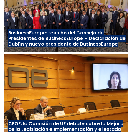
BusinessEurope: reunión del Consejo de
Presidentes de BusinessEurope – Declaración de
Dublín y nuevo presidente de BusinessEurope
CEOE: la Comisión de UE debate sobre la Mejora
de la Legislación e Implementación y el estado