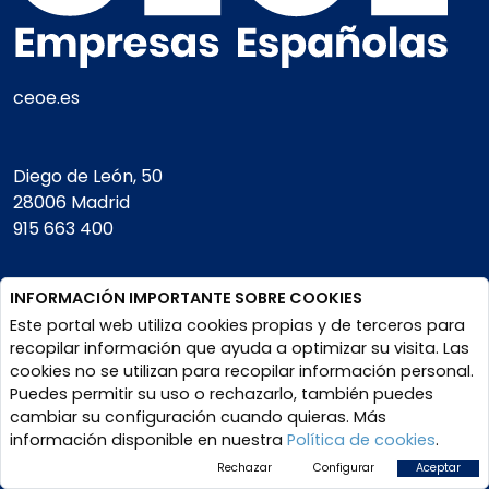
ceoe.es
Diego de León, 50
28006 Madrid
915 663 400
Square
INFORMACIÓN IMPORTANTE SOBRE COOKIES
de Meeus, 28.
Este portal web utiliza cookies propias y de terceros para
1000 Bruselas
recopilar información que ayuda a optimizar su visita. Las
+32 (0) 2897 87 70
cookies no se utilizan para recopilar información personal.
Puedes permitir su uso o rechazarlo, también puedes
cambiar su configuración cuando quieras. Más
CIF- G28496636
información disponible en nuestra
Política de cookies
.
Rechazar
Configurar
Aceptar