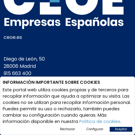
ceoe.es
Diego de León, 50
28006 Madrid
915 663 400
INFORMACIÓN IMPORTANTE SOBRE COOKIES
Este portal web utiliza cookies propias y de terceros para
Square
recopilar información que ayuda a optimizar su visita. Las
de Meeus, 28.
cookies no se utilizan para recopilar información personal.
1000 Bruselas
Puedes permitir su uso o rechazarlo, también puedes
+32 (0) 2897 87 70
cambiar su configuración cuando quieras. Más
información disponible en nuestra
Política de cookies
.
CIF- G28496636
Rechazar
Configurar
Aceptar