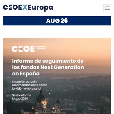
AUG
26