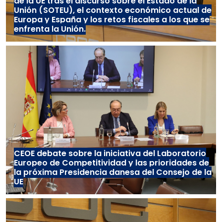
de la UE tras el discurso sobre el Estado de la
Unión (SOTEU), el contexto económico actual de
Europa y España y los retos fiscales a los que se
enfrenta la Unión.
CEOE debate sobre la iniciativa del Laboratorio
Europeo de Competitividad y las prioridades de
la próxima Presidencia danesa del Consejo de la
UE