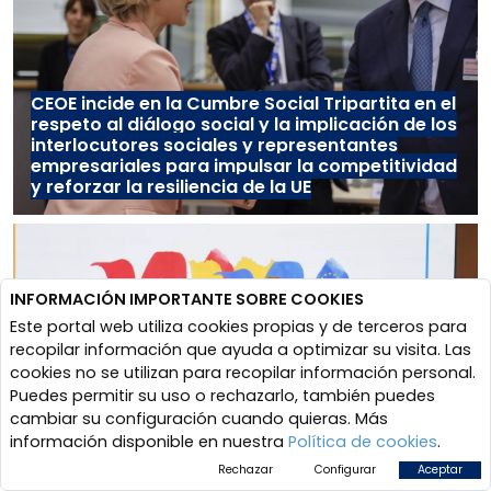
CEOE incide en la Cumbre Social Tripartita en el
respeto al diálogo social y la implicación de los
interlocutores sociales y representantes
empresariales para impulsar la competitividad
y reforzar la resiliencia de la UE
INFORMACIÓN IMPORTANTE SOBRE COOKIES
Este portal web utiliza cookies propias y de terceros para
recopilar información que ayuda a optimizar su visita. Las
cookies no se utilizan para recopilar información personal.
Puedes permitir su uso o rechazarlo, también puedes
cambiar su configuración cuando quieras. Más
información disponible en nuestra
Política de cookies
.
Los empresarios europeos piden en la
Rechazar
Configurar
Aceptar
Declaración de Madrid situar la competitividad