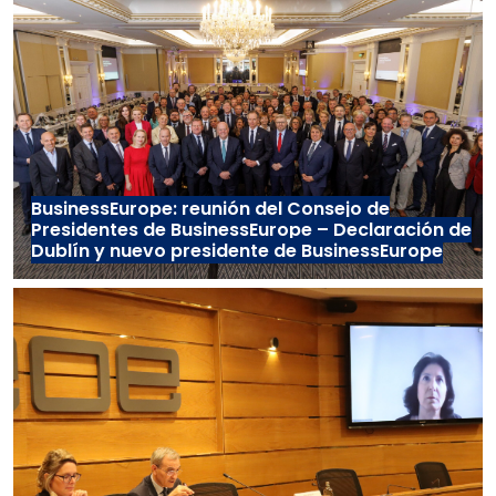
BusinessEurope: reunión del Consejo de
Presidentes de BusinessEurope – Declaración de
Dublín y nuevo presidente de BusinessEurope