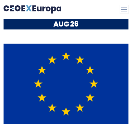
AUG
26