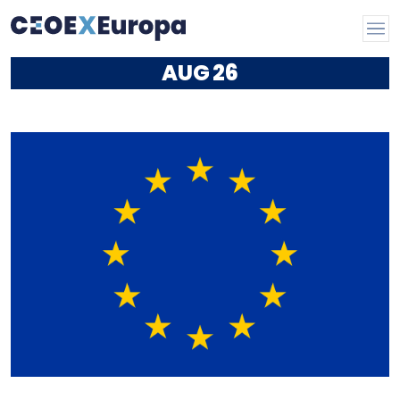
AUG
26