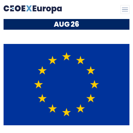
AUG
26