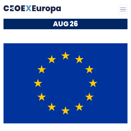
AUG
26