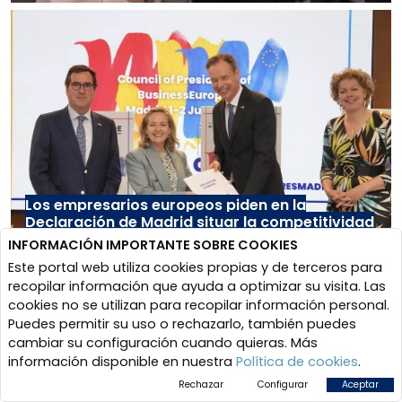
Los empresarios europeos piden en la
Declaración de Madrid situar la competitividad
como eje de acción de la Presidencia española
INFORMACIÓN IMPORTANTE SOBRE COOKIES
del Consejo de la UE
Este portal web utiliza cookies propias y de terceros para
recopilar información que ayuda a optimizar su visita. Las
cookies no se utilizan para recopilar información personal.
Puedes permitir su uso o rechazarlo, también puedes
cambiar su configuración cuando quieras. Más
información disponible en nuestra
Política de cookies
.
Rechazar
Configurar
Aceptar