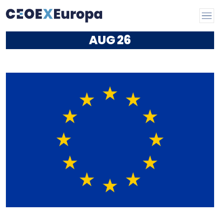
AUG
26