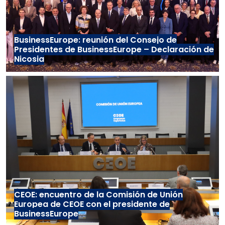
BusinessEurope: reunión del Consejo de
Presidentes de BusinessEurope – Declaración de
Nicosia
CEOE: encuentro de la Comisión de Unión
Europea de CEOE con el presidente de
BusinessEurope