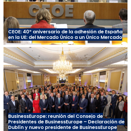
CEOE: 40º aniversario de la adhesión de España
en la UE: del Mercado Único a un Único Mercado
BusinessEurope: reunión del Consejo de
Presidentes de BusinessEurope – Declaración de
Dublín y nuevo presidente de BusinessEurope