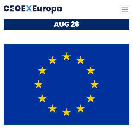
AUG
26