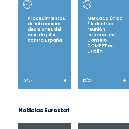
Procedimientos
Mercado único
de infracción:
/ Industria:
decisiones del
reunión
mes de julio
informal del
contra España
Consejo
COMPET en
Dublín
+
+
13/07
10/07
Noticias Eurostat