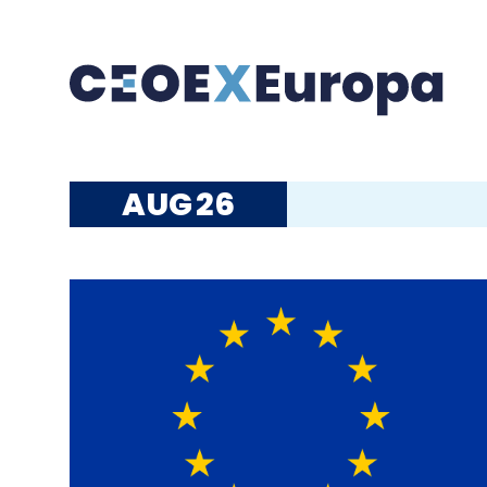
AUG
26