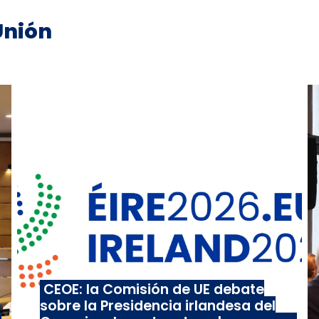
Unión
CEOE: la Comisión de UE debate
sobre la Presidencia irlandesa del