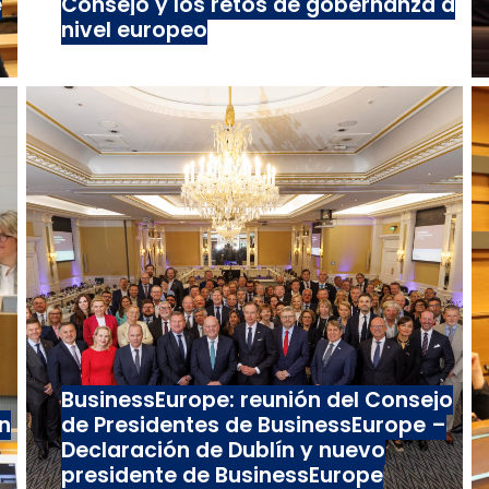
e
Consejo y los retos de gobernanza a
nivel europeo
BusinessEurope: reunión del Consejo
n
de Presidentes de BusinessEurope –
Declaración de Dublín y nuevo
presidente de BusinessEurope