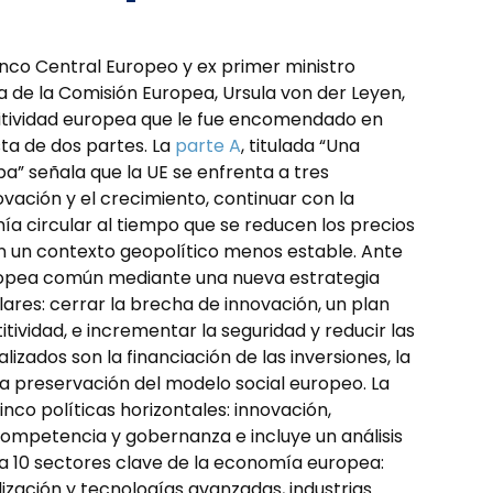
nco Central Europeo y ex primer ministro
ta de la Comisión Europea, Ursula von der Leyen,
titividad europea que le fue encomendado en
ta de dos partes. La
parte A
, titulada “Una
a” señala que la UE se enfrenta a tres
vación y el crecimiento, continuar con la
a circular al tiempo que se reducen los precios
en un contexto geopolítico menos estable. Ante
uropea común mediante una nueva estrategia
lares: cerrar la brecha de innovación, un plan
ividad, e incrementar la seguridad y reducir las
zados son la financiación de las inversiones, la
a preservación del modelo social europeo. La
nco políticas horizontales: innovación,
competencia y gobernanza e incluye un análisis
 10 sectores clave de la economía europea:
lización y tecnologías avanzadas, industrias