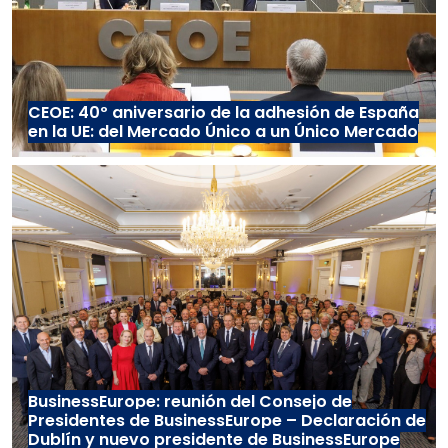
CEOE: 40º aniversario de la adhesión de España
en la UE: del Mercado Único a un Único Mercado
BusinessEurope: reunión del Consejo de
Presidentes de BusinessEurope – Declaración de
Dublín y nuevo presidente de BusinessEurope