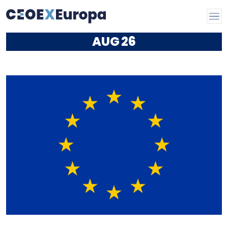
AUG
26