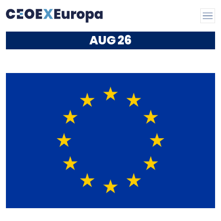
AUG
26