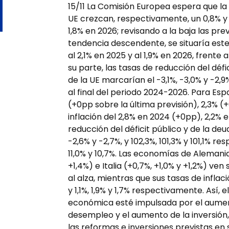
15/11 La Comisión Europea espera que la
UE crezcan, respectivamente, un 0,8% y 0,
1,8% en 2026; revisando a la baja las pre
tendencia descendente, se situaría este
al 2,1% en 2025 y al 1,9% en 2026, frente
su parte, las tasas de reducción del défi
de la UE marcarían el -3,1%, -3,0% y -2,9
al final del periodo 2024-2026. Para Es
(+0pp sobre la última previsión), 2,3% (
inflación del 2,8% en 2024 (+0pp), 2,2%
reducción del déficit público y de la deu
-2,6% y -2,7%, y 102,3%, 101,3% y 101,1% r
11,0% y 10,7%. Las economías de Alemania 
+1,4%) e Italia (+0,7%, +1,0% y +1,2%) v
al alza, mientras que sus tasas de inflació
y 1,1%, 1,9% y 1,7% respectivamente. Así,
económica esté impulsada por el aumento
desempleo y el aumento de la inversión,
las reformas e inversiones previstas en