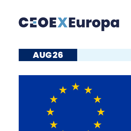
AUG
26