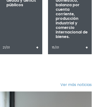
deuda y déficit
doméstico,
públicos
balanza por
cuenta
corriente,
producción
industrial y
comercio
internacional de
bienes.
+
+
21/01
15/01
Ver más noticias