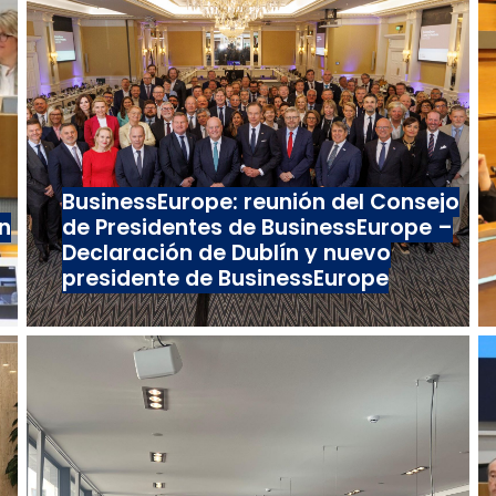
BusinessEurope: reunión del Consejo
n
de Presidentes de BusinessEurope –
Declaración de Dublín y nuevo
presidente de BusinessEurope