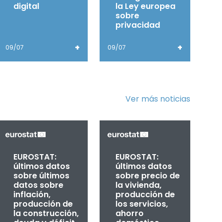
digital
la Ley europea
sobre
privacidad
+
+
09/07
09/07
Ver más noticias
EUROSTAT:
EUROSTAT:
últimos datos
últimos datos
sobre últimos
sobre precio de
datos sobre
la vivienda,
inflación,
producción de
producción de
los servicios,
la construcción,
ahorro