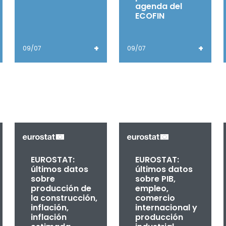
agenda del
ECOFIN
+
+
09/07
09/07
EUROSTAT:
EUROSTAT:
últimos datos
últimos datos
sobre
sobre PIB,
producción de
empleo,
la construcción,
comercio
inflación,
internacional y
inflación
producción