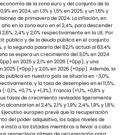
 economía de la zona euro y del conjunto de la
9% en 2024, un 1,3% y 1,5% en 2025, y un 1,6% y
visiones de primavera de 2024. La inflación, en
 año en la zona euro en el 2,4%, para descender
 al 2,6%, 2,4% y 2,0% respectivamente en la UE. Por
cit público y de la deuda pública en el conjunto
%, y la segunda pasaría del 82,1% actual al 83,4%
paña se espera un crecimiento del 3,0% en 2024
+0pp) en 2025 y 2,1% en 2026 (+0pp), y una
 en 2025 (+0pp) y 2,0% en 2026 (+0pp). Además, la
da pública en nuestro país se situaría en -3,0%,
espectivamente; y la tasa de desempleo en el 11,5%,
(-0,1%, +0,7% y +1,3%), Francia (+1,1%, +0,8% y
en sus tasas de crecimiento revisadas ligeramente
n alcanzarían el 2,4%, 2,1% y 1,9%; 2,4%, 1,9% y 1,8%;
 el Ejecutivo europeo prevé que la recuperación
 del poder adquisitivo, los bajos niveles de
 e insta a los Estados miembros a llevar a cabo
 sus respectivos planes de recuperación para