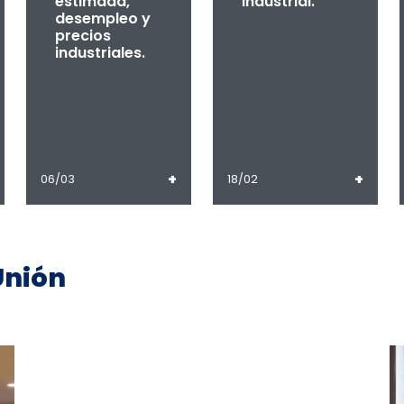
estimada,
industrial.
desempleo y
precios
industriales.
+
+
06/03
18/02
Unión