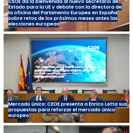
CEOE da la bienvenida al nuevo secretario de
Estado para la UE y debate con la directora de
la oficina del Parlamento Europeo en España
sobre retos de los próximos meses antes las
elecciones europeas
Mercado único: CEOE presenta a Enrico Letta sus
propuestas para reforzar el mercado único
europeo