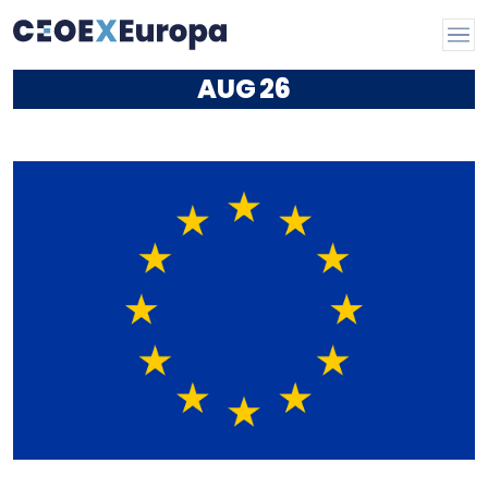
AUG
26