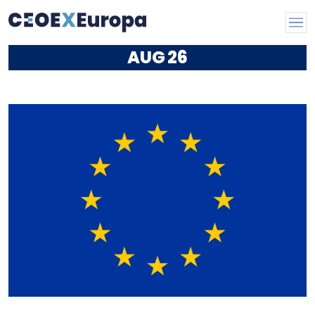
AUG
26