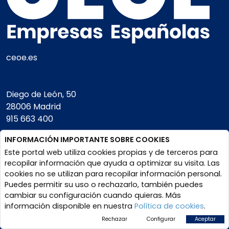
ceoe.es
Diego de León, 50
28006 Madrid
915 663 400
INFORMACIÓN IMPORTANTE SOBRE COOKIES
Square
Este portal web utiliza cookies propias y de terceros para
de Meeus, 28.
recopilar información que ayuda a optimizar su visita. Las
1000 Bruselas
cookies no se utilizan para recopilar información personal.
+32 (0) 2897 87 70
Puedes permitir su uso o rechazarlo, también puedes
cambiar su configuración cuando quieras. Más
información disponible en nuestra
Política de cookies
.
CIF- G28496636
Rechazar
Configurar
Aceptar