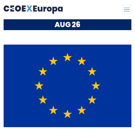
AUG
26