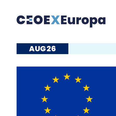
AUG
26