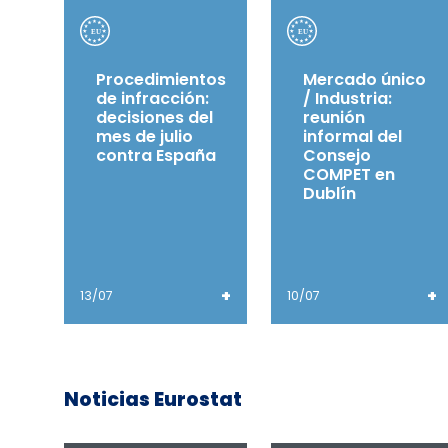
Procedimientos
Mercado único
de infracción:
/ Industria:
decisiones del
reunión
mes de julio
informal del
contra España
Consejo
COMPET en
Dublín
+
+
13/07
10/07
Noticias Eurostat