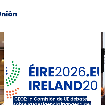
Unión
CEOE: la Comisión de UE debate
sobre la Presidencia irlandesa del