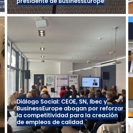
presidente de BusinessEurope
Diálogo Social: CEOE, SN, Ibec y
BusinessEurope abogan por reforzar
la competitividad para la creación
de empleos de calidad