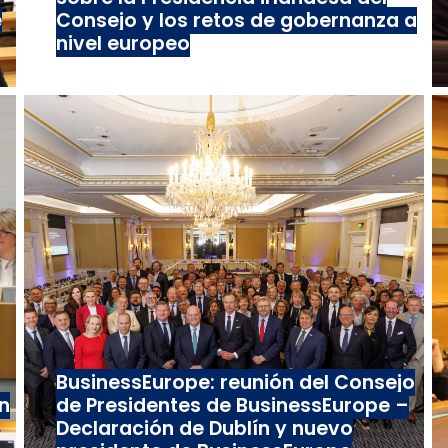
e
Consejo y los retos de gobernanza a
nivel europeo
BusinessEurope: reunión del Consejo
n
de Presidentes de BusinessEurope –
Declaración de Dublín y nuevo