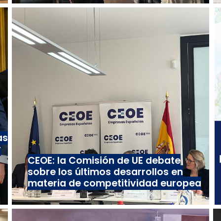
as
r
CEOE: la Comisión de UE debate
sobre los últimos desarrollos en
materia de competitividad europea