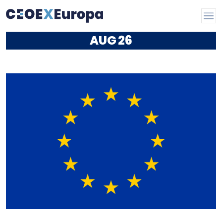
AUG
26