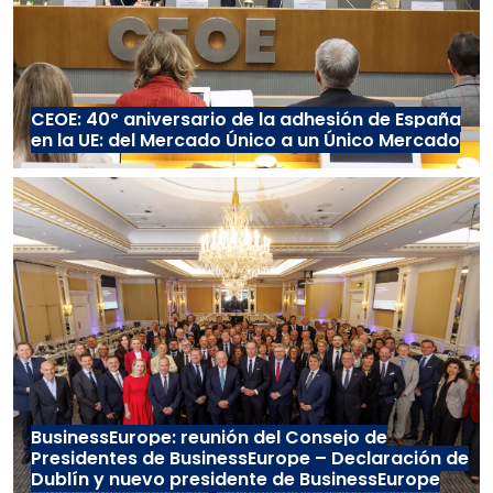
CEOE: 40º aniversario de la adhesión de España
en la UE: del Mercado Único a un Único Mercado
BusinessEurope: reunión del Consejo de
Presidentes de BusinessEurope – Declaración de
Dublín y nuevo presidente de BusinessEurope