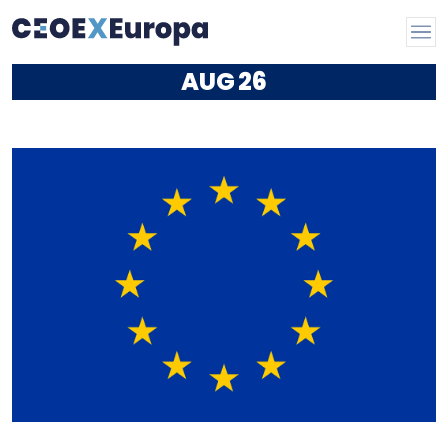
AUG
26