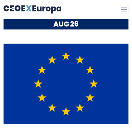
AUG
26