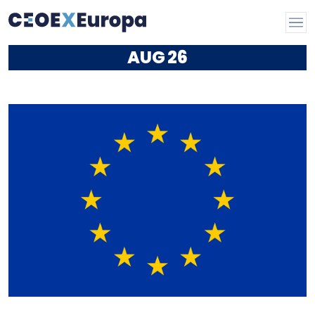
AUG
26