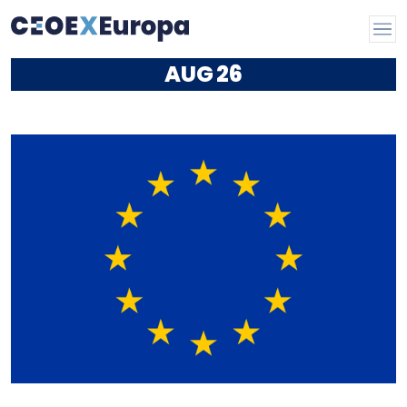
AUG
26