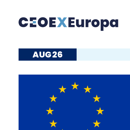
AUG
26