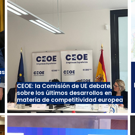
as
r
CEOE: la Comisión de UE debate
sobre los últimos desarrollos en
materia de competitividad europea