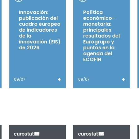
Innovación:
Política
publicación del
económico-
cuadro europeo
monetaria:
de indicadores
principales
de la
resultados del
innovación (EIS)
Eurogrupo y
de 2026
puntos en la
agenda del
ECOFIN
+
+
09/07
09/07