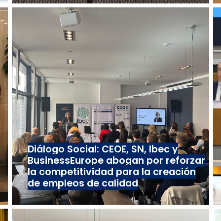
Diálogo Social: CEOE, SN, Ibec y
BusinessEurope abogan por reforzar
la competitividad para la creación
de empleos de calidad