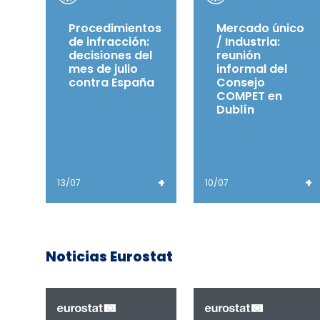
Procedimientos
Mercado único
de infracción:
/ Industria:
decisiones del
reunión
mes de julio
informal del
contra España
Consejo
COMPET en
Dublín
+
+
13/07
10/07
Noticias Eurostat