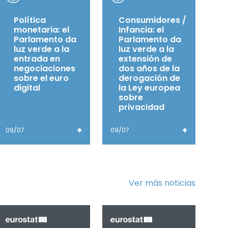
Política
Consumidores /
monetaria: el
Infancia: el
Parlamento da
Parlamento da
luz verde a la
luz verde a la
entrada en
extensión de
negociaciones
dos años de la
sobre el euro
derogación de
digital
la Ley europea
sobre
privacidad
+
+
09/07
09/07
Ver más noticias