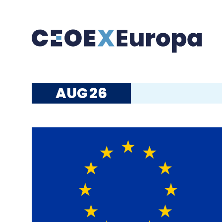
AUG
26