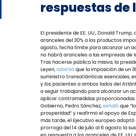
respuestas de 
El presidente de EE. UU., Donald Trump
aranceles del 30% a los productos import
agosto, fecha límite para alcanzar un ac
no habrá aranceles a las empresas de l
Tras hacerse pública la misiva, la presi
Leyen,
advirtió
que la imposición de un 
suministro transatlánticas esenciales, 
y los pacientes a ambos lados del Atlán
a seguir trabajando para alcanzar un a
aplicar contramedidas proporcionadas e
Gobierno, Pedro Sánchez,
señaló
que “lo
prosperidad” y reafirmó el apoyo de Esp
más tarde, el Ejecutivo europeo adoptó
prorroga del 14 de julio al 6 agosto la s
en respuesta a los aranceles de EE. UU. 