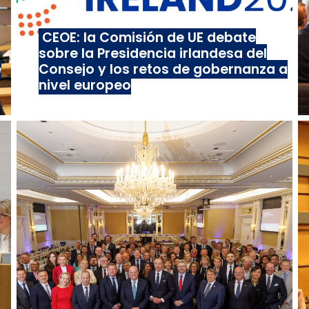
CEOE: la Comisión de UE debate
sobre la Presidencia irlandesa del
e
Consejo y los retos de gobernanza a
nivel europeo