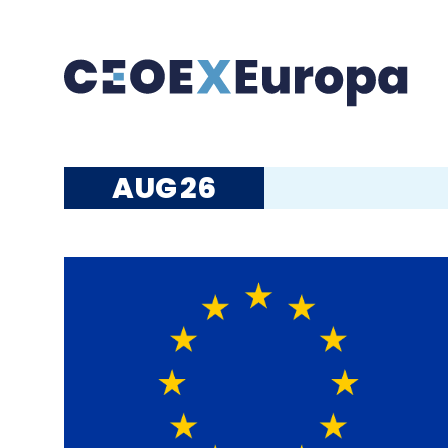
AUG
26