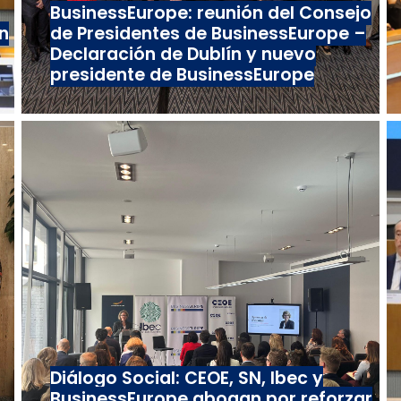
BusinessEurope: reunión del Consejo
n
de Presidentes de BusinessEurope –
Declaración de Dublín y nuevo
presidente de BusinessEurope
Diálogo Social: CEOE, SN, Ibec y
BusinessEurope abogan por reforzar