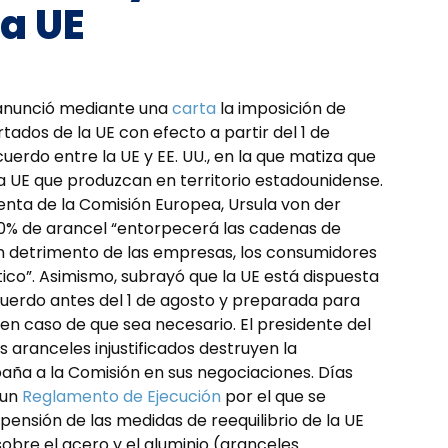
la UE
, anunció mediante una
carta
la imposición de
ados de la UE con efecto a partir del 1 de
uerdo entre la UE y EE. UU., en la que matiza que
a UE que produzcan en territorio estadounidense.
denta de la Comisión Europea, Ursula von der
30% de arancel “entorpecerá las cadenas de
en detrimento de las empresas, los consumidores
tico”. Asimismo, subrayó que la UE está dispuesta
cuerdo antes del 1 de agosto y preparada para
n caso de que sea necesario. El presidente del
s aranceles injustificados destruyen la
aña a la Comisión en sus negociaciones. Días
 un
Reglamento de Ejecución
por el que se
uspensión de las medidas de reequilibrio de la UE
sobre el acero y el aluminio (aranceles