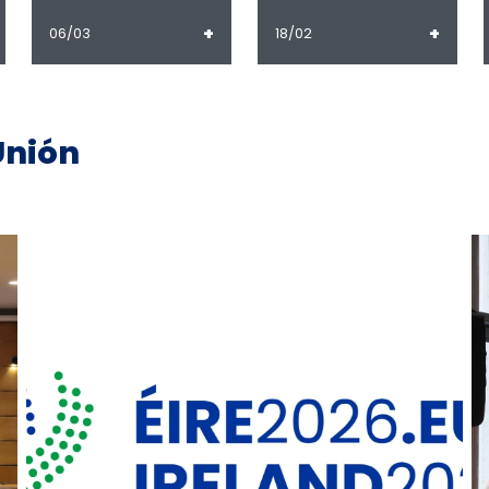
+
+
06/03
18/02
Unión