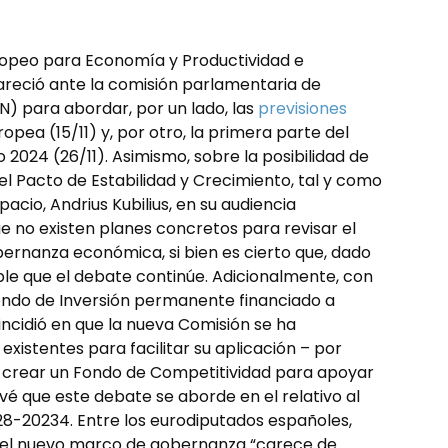
ropeo para Economía y Productividad e
reció ante la comisión parlamentaria de
) para abordar, por un lado, las
previsiones
opea (15/11) y, por otro, la primera parte del
2024 (26/11). Asimismo, sobre la posibilidad de
del Pacto de Estabilidad y Crecimiento, tal y como
acio, Andrius Kubilius, en su audiencia
 no existen planes concretos para revisar el
nanza económica, si bien es cierto que, dado
ble que el debate continúe. Adicionalmente, con
Fondo de Inversión permanente financiado a
incidió en que la nueva Comisión se ha
xistentes para facilitar su aplicación – por
 a crear un Fondo de Competitividad para apoyar
vé que este debate se aborde en el relativo al
28-20234. Entre los eurodiputados españoles,
 el nuevo marco de gobernanza “carece de