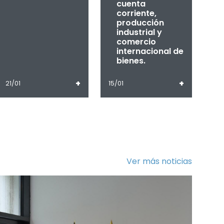
cuenta
corriente,
producción
industrial y
comercio
internacional de
bienes.
+
+
21/01
15/01
Ver más noticias