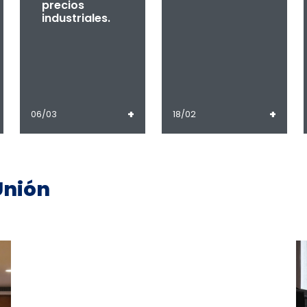
precios
industriales.
+
+
06/03
18/02
Unión