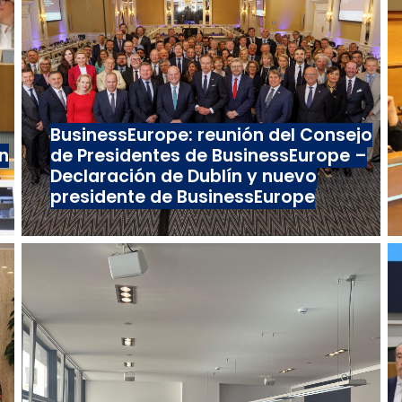
BusinessEurope: reunión del Consejo
n
de Presidentes de BusinessEurope –
Declaración de Dublín y nuevo
presidente de BusinessEurope