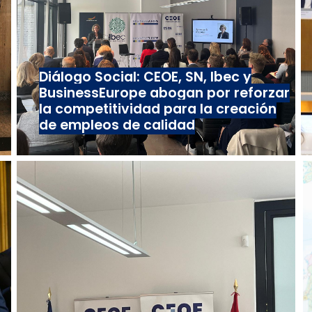
Diálogo Social: CEOE, SN, Ibec y
BusinessEurope abogan por reforzar
la competitividad para la creación
de empleos de calidad