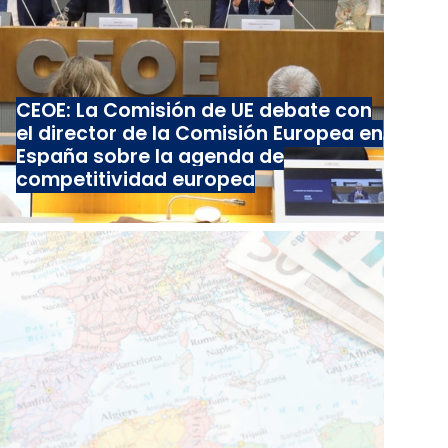
CEOE: La Comisión de UE debate con
el director de la Comisión Europea en
España sobre la agenda de
competitividad europea