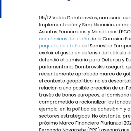
05/12 Valdis Dombrovskis, comisario eu
Implementación y Simplificación, compa
Asuntos Económicos y Monetarios (ECON
económicas de otoño
de la Comisión Eur
paquete de otoño
del Semestre Europeo 
excluir el gasto en defensa del cálculo 
defendió el comisario para Defensa y Esp
parlamentaria, Dombrovskis aseguró que
recientemente aprobado marco de gober
el contexto geopolítico, no es descarta
relación a una posible creación de un 
través de bonos europeos, el comisario 
comprometido a racionalizar los fondos e
ejemplo, en la política de cohesión – y
sectores estratégicos. No obstante, pre
próximo Marco Financiero Plurianual 20
Fernando Navarrete (PPE) aseguró que