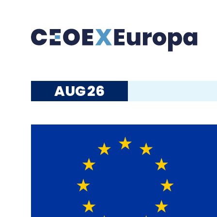
AUG
26