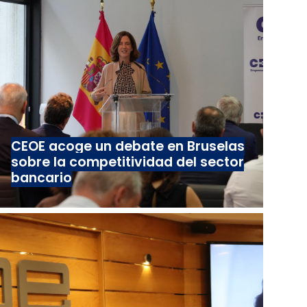
CEOE acoge un debate en Bruselas
sobre la competitividad del sector
bancario