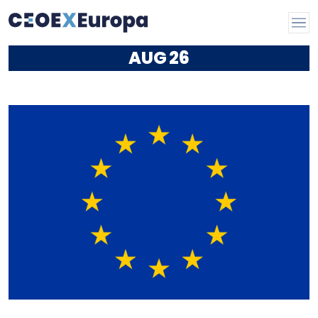
AUG
26