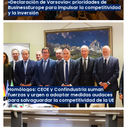
«Declaración de Varsovia»: prioridades de
BusinessEurope para impulsar la competitividad
y la inversión
Homólogos: CEOE y Confindustria suman
fuerzas y urgen a adoptar medidas audaces
para salvaguardar la competitividad de la UE