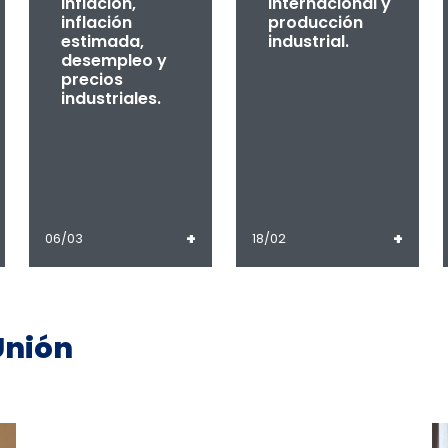
inflación,
internacional y
inflación
producción
estimada,
industrial.
desempleo y
precios
industriales.
+
+
06/03
18/02
Unión