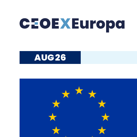
AUG
26