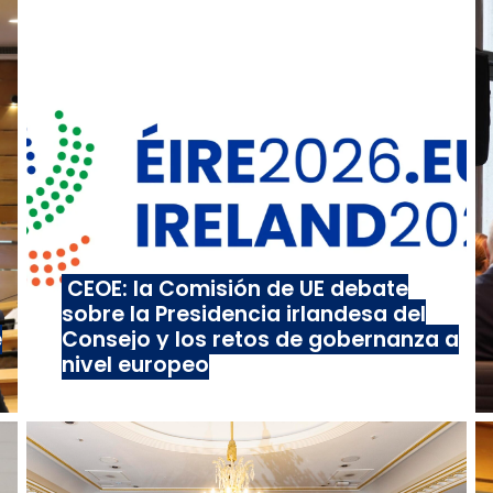
CEOE: la Comisión de UE debate
sobre la Presidencia irlandesa del
e
Consejo y los retos de gobernanza a
nivel europeo