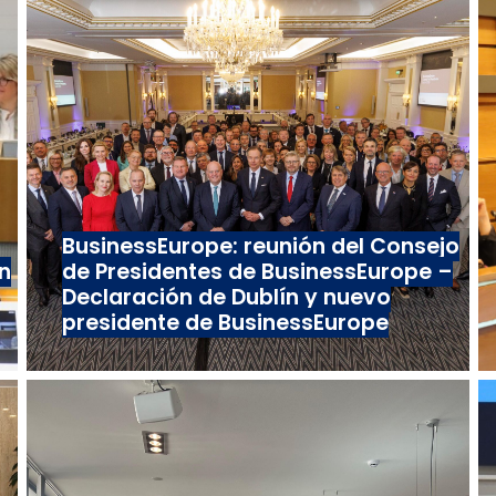
BusinessEurope: reunión del Consejo
n
de Presidentes de BusinessEurope –
Declaración de Dublín y nuevo
presidente de BusinessEurope