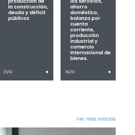
producción de
los servicios,
la construcción,
ahorro
deuda y déficit
doméstico,
públicos
balanza por
cuenta
corriente,
producción
industrial y
comercio
internacional de
bienes.
+
+
21/01
15/01
Ver más noticias