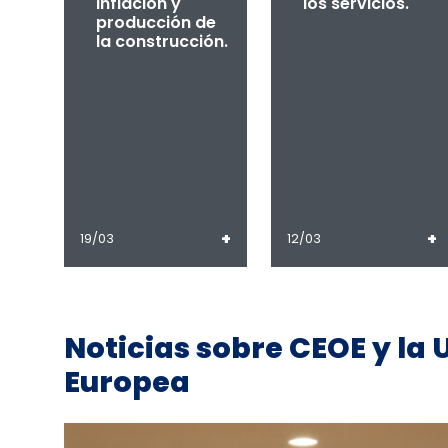
inflación y
los servicios.
producción de
la construcción.
+
+
19/03
12/03
Noticias sobre CEOE y la 
Europea