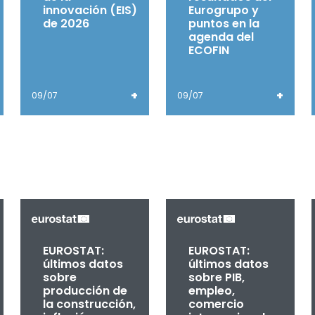
innovación (EIS)
Eurogrupo y
de 2026
puntos en la
agenda del
ECOFIN
+
+
09/07
09/07
EUROSTAT:
EUROSTAT:
últimos datos
últimos datos
sobre
sobre PIB,
producción de
empleo,
la construcción,
comercio