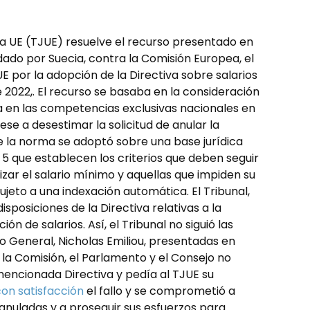
 la UE (TJUE) resuelve el recurso presentado en
do por Suecia, contra la Comisión Europea, el
E por la adopción de la Directiva sobre salarios
 2022,. El recurso se basaba en la consideración
ia en las competencias exclusivas nacionales en
pese a desestimar la solicitud de anular la
ue la norma se adoptó sobre una base jurídica
. 5 que establecen los criterios que deben seguir
izar el salario mínimo y aquellas que impiden su
jeto a una indexación automática. El Tribunal,
isposiciones de la Directiva relativas a la
ón de salarios. Así, el Tribunal no siguió las
o General, Nicholas Emiliou, presentadas en
 la Comisión, el Parlamento y el Consejo no
encionada Directiva y pedía al TJUE su
on satisfacción
el fallo y se comprometió a
 anuladas y a proseguir sus esfuerzos para