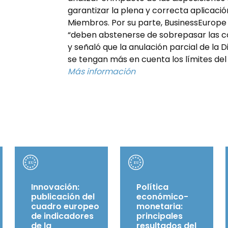
garantizar la plena y correcta aplicación
Miembros. Por su parte, BusinessEurop
“deben abstenerse de sobrepasar las co
y señaló que la anulación parcial de la 
se tengan más en cuenta los límites del
Más información
Innovación:
Política
publicación del
económico-
cuadro europeo
monetaria:
de indicadores
principales
de la
resultados del