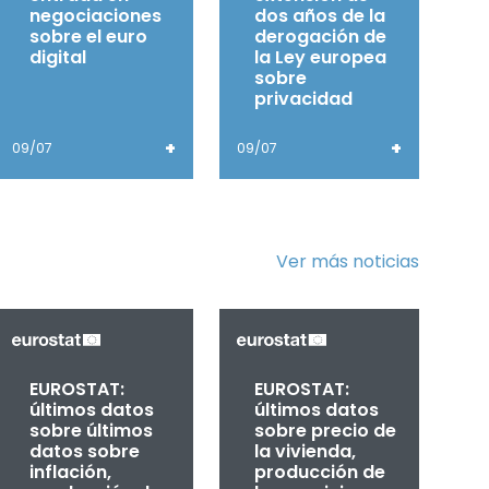
negociaciones
dos años de la
sobre el euro
derogación de
digital
la Ley europea
sobre
privacidad
+
+
09/07
09/07
Ver más noticias
EUROSTAT:
EUROSTAT:
últimos datos
últimos datos
sobre últimos
sobre precio de
datos sobre
la vivienda,
inflación,
producción de