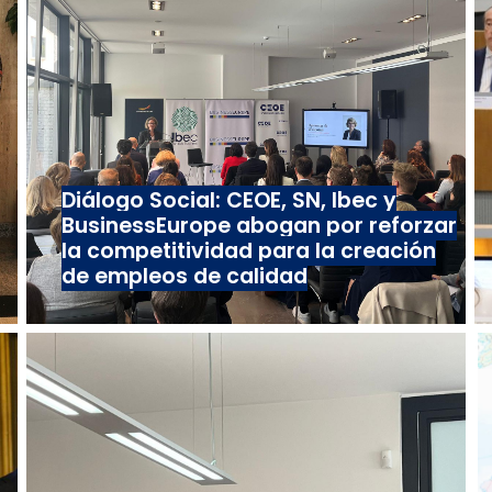
Diálogo Social: CEOE, SN, Ibec y
BusinessEurope abogan por reforzar
la competitividad para la creación
de empleos de calidad