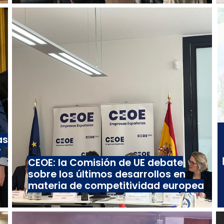
as
r
CEOE: la Comisión de UE debate
sobre los últimos desarrollos en
materia de competitividad europea