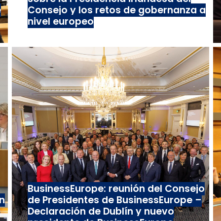
e
Consejo y los retos de gobernanza a
nivel europeo
BusinessEurope: reunión del Consejo
n
de Presidentes de BusinessEurope –
Declaración de Dublín y nuevo