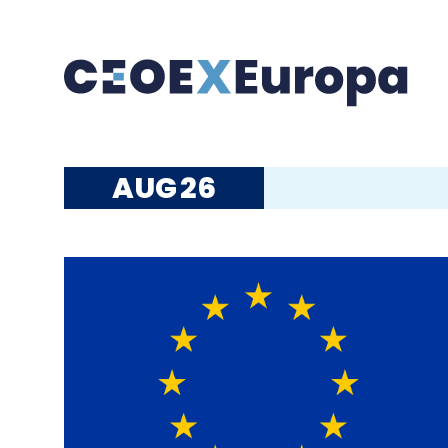
AUG
26