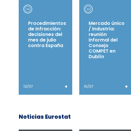
Procedimientos
Mercado único
de infracción:
/ Industria:
decisiones del
reunión
mes de julio
informal del
contra España
Consejo
COMPET en
Dublín
+
+
13/07
10/07
Noticias Eurostat