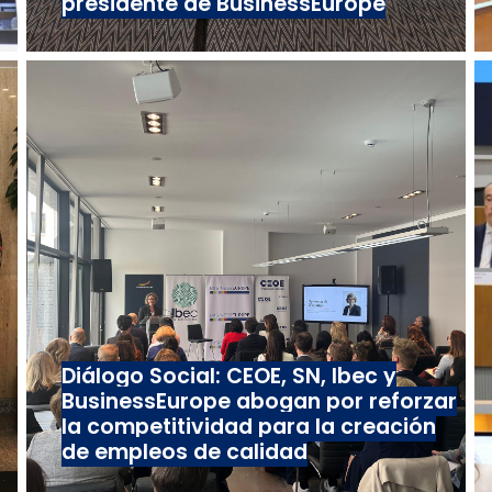
presidente de BusinessEurope
Diálogo Social: CEOE, SN, Ibec y
BusinessEurope abogan por reforzar
la competitividad para la creación
de empleos de calidad