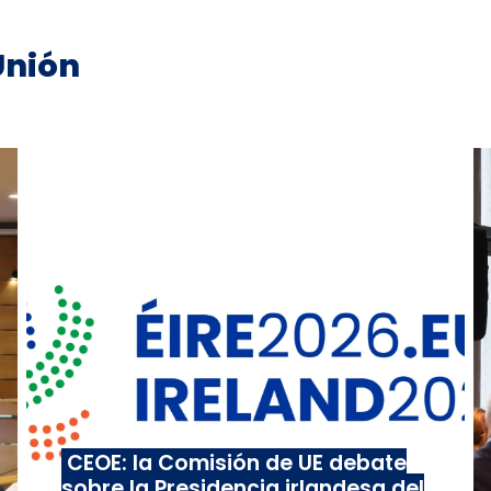
Unión
CEOE: la Comisión de UE debate
sobre la Presidencia irlandesa del