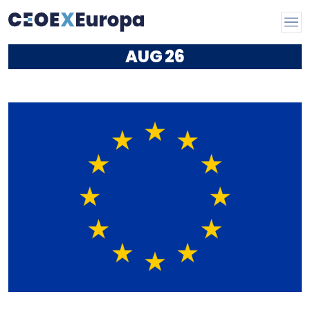
AUG
26