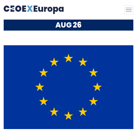
AUG
26