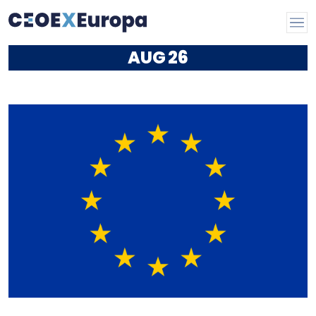
AUG
26