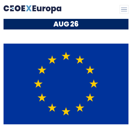
AUG
26